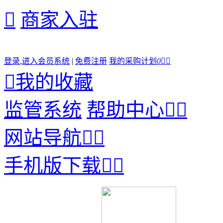

商家入驻
登录
,
进入会员系统
|
免费注册
我的采购计划
0



我的收藏
监管系统
帮助中心


网站导航


手机版下载

