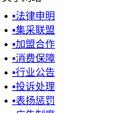
▪
法律申明
▪
集采联盟
▪
加盟合作
▪
消费保障
▪
行业公告
▪
投诉处理
▪
表扬惩罚