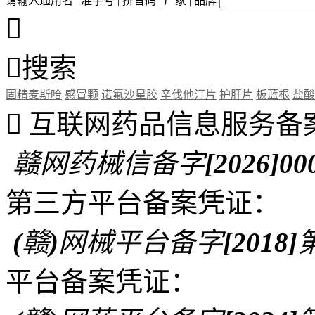
请输入通用名 | 准字号 | 拼音码 | 厂家 | 品牌


搜索
固精麦斯哈
感冒颗
诺氟沙星胶
辛伐他汀片
护肝片
板蓝根
盐酸

互联网药品信息服务备
赣网药械信备字[2026]00
第三方平台备案凭证：
(赣)网械平台备字[2018]第
平台备案凭证：