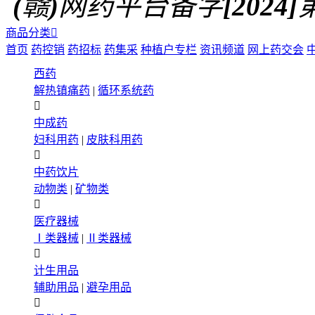
(赣)网药平台备字[2024]第0
商品分类

首页
药控销
药招标
药集采
种植户专栏
资讯频道
网上药交会
西药
解热镇痛药
|
循环系统药

中成药
妇科用药
|
皮肤科用药

中药饮片
动物类
|
矿物类

医疗器械
Ⅰ类器械
|
Ⅱ类器械

计生用品
辅助用品
|
避孕用品
