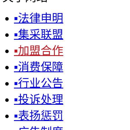
▪
法律申明
▪
集采联盟
▪
加盟合作
▪
消费保障
▪
行业公告
▪
投诉处理
▪
表扬惩罚