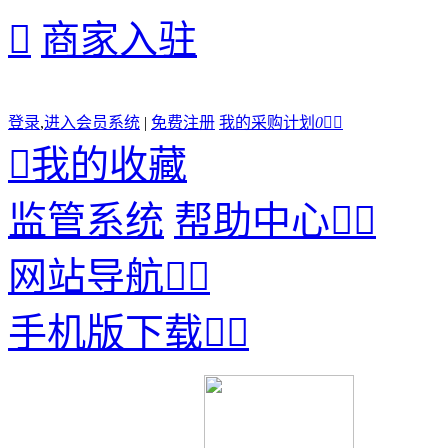

商家入驻
登录
,
进入会员系统
|
免费注册
我的采购计划
0



我的收藏
监管系统
帮助中心


网站导航


手机版下载

