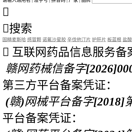
请输入通用名 | 准字号 | 拼音码 | 厂家 | 品牌


搜索
固精麦斯哈
感冒颗
诺氟沙星胶
辛伐他汀片
护肝片
板蓝根
盐酸

互联网药品信息服务备
赣网药械信备字[2026]00
第三方平台备案凭证：
(赣)网械平台备字[2018]第
平台备案凭证：