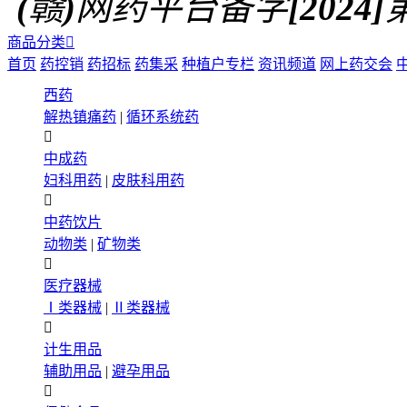
(赣)网药平台备字[2024]第0
商品分类

首页
药控销
药招标
药集采
种植户专栏
资讯频道
网上药交会
西药
解热镇痛药
|
循环系统药

中成药
妇科用药
|
皮肤科用药

中药饮片
动物类
|
矿物类

医疗器械
Ⅰ类器械
|
Ⅱ类器械

计生用品
辅助用品
|
避孕用品
