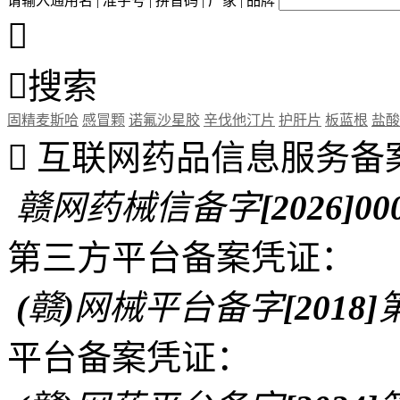
请输入通用名 | 准字号 | 拼音码 | 厂家 | 品牌


搜索
固精麦斯哈
感冒颗
诺氟沙星胶
辛伐他汀片
护肝片
板蓝根
盐酸

互联网药品信息服务备
赣网药械信备字[2026]00
第三方平台备案凭证：
(赣)网械平台备字[2018]第
平台备案凭证：