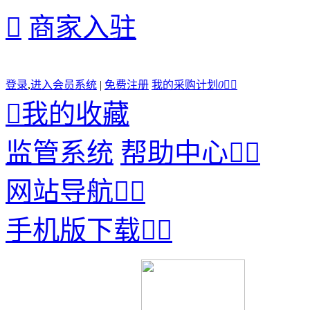

商家入驻
登录
,
进入会员系统
|
免费注册
我的采购计划
0



我的收藏
监管系统
帮助中心


网站导航


手机版下载

