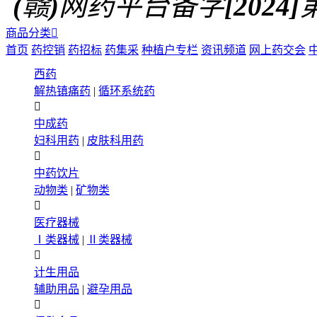
(赣)网药平台备字[2024]第0
商品分类

首页
药控销
药招标
药集采
种植户专栏
资讯频道
网上药交会
西药
解热镇痛药
|
循环系统药

中成药
妇科用药
|
皮肤科用药

中药饮片
动物类
|
矿物类

医疗器械
Ⅰ类器械
|
Ⅱ类器械

计生用品
辅助用品
|
避孕用品
