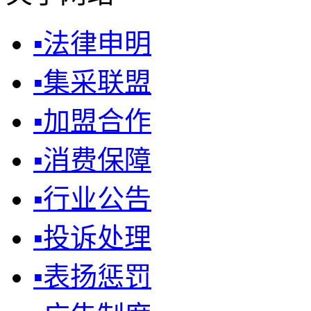
▪
法律申明
▪
集采联盟
▪
加盟合作
▪
消费保障
▪
行业公告
▪
投诉处理
▪
表扬惩罚