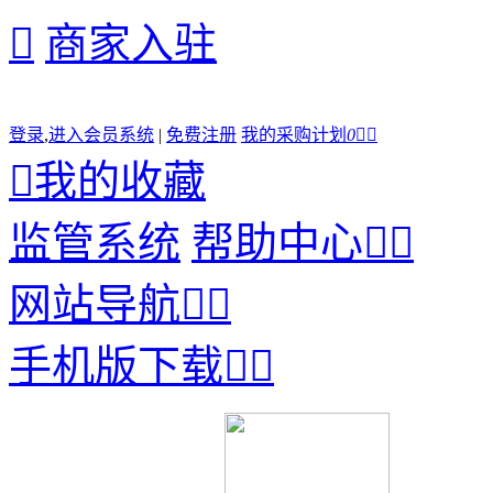

商家入驻
登录
,
进入会员系统
|
免费注册
我的采购计划
0



我的收藏
监管系统
帮助中心


网站导航


手机版下载

