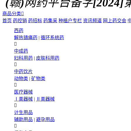
(赣)网药平台备字[2024]第0
商品分类

首页
药控销
药招标
药集采
种植户专栏
资讯频道
网上药交会
西药
解热镇痛药
|
循环系统药

中成药
妇科用药
|
皮肤科用药

中药饮片
动物类
|
矿物类

医疗器械
Ⅰ类器械
|
Ⅱ类器械

计生用品
辅助用品
|
避孕用品
