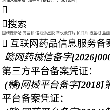
请输入通用名 | 准字号 | 拼音码 | 厂家 | 品牌


搜索
固精麦斯哈
感冒颗
诺氟沙星胶
辛伐他汀片
护肝片
板蓝根
盐酸

互联网药品信息服务备
赣网药械信备字[2026]00
第三方平台备案凭证：
(赣)网械平台备字[2018]第
平台备案凭证：