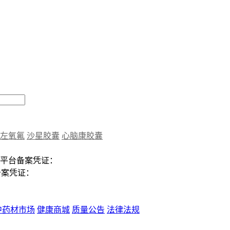
左氧氟
沙星胶囊
心脑康胶囊
平台备案凭证：
备案凭证：
中药材市场
健康商城
质量公告
法律法规