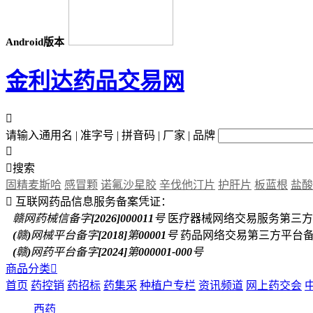
Android版本
金利达药品交易网

请输入通用名 | 准字号 | 拼音码 | 厂家 | 品牌


搜索
固精麦斯哈
感冒颗
诺氟沙星胶
辛伐他汀片
护肝片
板蓝根
盐酸

互联网药品信息服务备案凭证：
赣网药械信备字[2026]000011号
医疗器械网络交易服务第三方
(赣)网械平台备字[2018]第00001号
药品网络交易第三方平台
(赣)网药平台备字[2024]第000001-000号
商品分类

首页
药控销
药招标
药集采
种植户专栏
资讯频道
网上药交会
西药