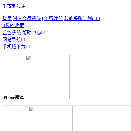

商家入驻
登录
,
进入会员系统
|
免费注册
我的采购计划
0



我的收藏
监管系统
帮助中心


网站导航


手机版下载


iPhone版本