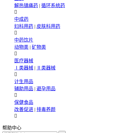
解热镇痛药
|
循环系统药

中成药
妇科用药
|
皮肤科用药

中药饮片
动物类
|
矿物类

医疗器械
Ⅰ类器械
|
Ⅱ类器械

计生用品
辅助用品
|
避孕用品

保健食品
改善促进
|
排毒养颜

帮助中心