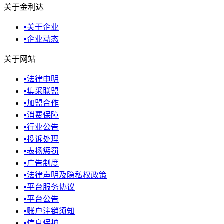
关于金利达
▪
关于企业
▪
企业动态
关于网站
▪
法律申明
▪
集采联盟
▪
加盟合作
▪
消费保障
▪
行业公告
▪
投诉处理
▪
表扬惩罚
▪
广告制度
▪
法律声明及隐私权政策
▪
平台服务协议
▪
平台公告
▪
账户注销须知
▪
信息保护