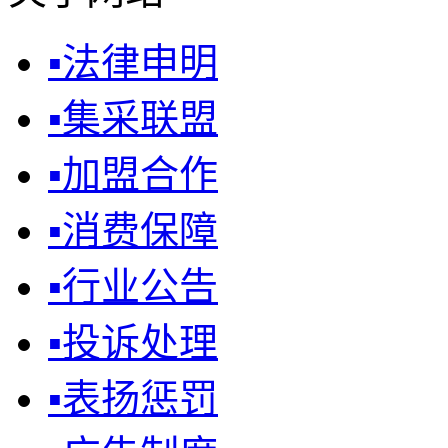
▪
法律申明
▪
集采联盟
▪
加盟合作
▪
消费保障
▪
行业公告
▪
投诉处理
▪
表扬惩罚