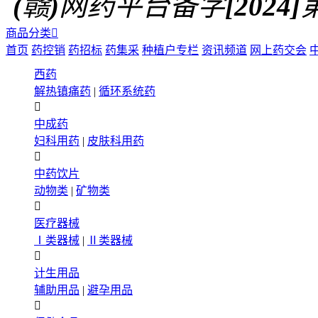
(赣)网药平台备字[2024]第0
商品分类

首页
药控销
药招标
药集采
种植户专栏
资讯频道
网上药交会
西药
解热镇痛药
|
循环系统药

中成药
妇科用药
|
皮肤科用药

中药饮片
动物类
|
矿物类

医疗器械
Ⅰ类器械
|
Ⅱ类器械

计生用品
辅助用品
|
避孕用品
