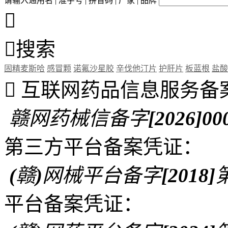
请输入通用名 | 准字号 | 拼音码 | 厂家 | 品牌


搜索
固精麦斯哈
感冒颗
诺氟沙星胶
辛伐他汀片
护肝片
板蓝根
盐酸

互联网药品信息服务备
赣网药械信备字[2026]00
第三方平台备案凭证：
(赣)网械平台备字[2018]第
平台备案凭证：