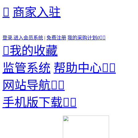

商家入驻
登录
,
进入会员系统
|
免费注册
我的采购计划
0



我的收藏
监管系统
帮助中心


网站导航


手机版下载

