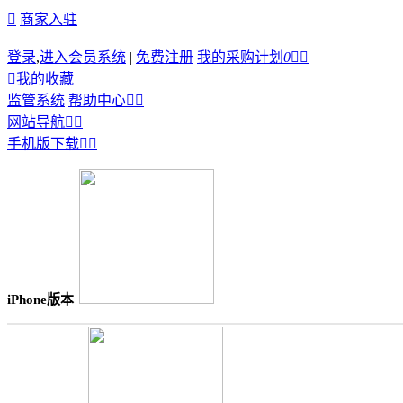

商家入驻
登录
,
进入会员系统
|
免费注册
我的采购计划
0



我的收藏
监管系统
帮助中心


网站导航


手机版下载


iPhone版本