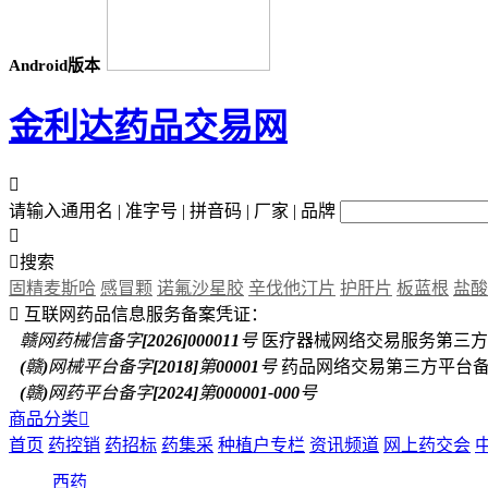
Android版本
金利达药品交易网

请输入通用名 | 准字号 | 拼音码 | 厂家 | 品牌


搜索
固精麦斯哈
感冒颗
诺氟沙星胶
辛伐他汀片
护肝片
板蓝根
盐酸

互联网药品信息服务备案凭证：
赣网药械信备字[2026]000011号
医疗器械网络交易服务第三方
(赣)网械平台备字[2018]第00001号
药品网络交易第三方平台
(赣)网药平台备字[2024]第000001-000号
商品分类

首页
药控销
药招标
药集采
种植户专栏
资讯频道
网上药交会
西药