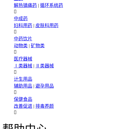
解热镇痛药
|
循环系统药

中成药
妇科用药
|
皮肤科用药

中药饮片
动物类
|
矿物类

医疗器械
Ⅰ类器械
|
Ⅱ类器械

计生用品
辅助用品
|
避孕用品

保健食品
改善促进
|
排毒养颜
