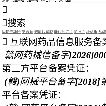
请输入通用名 | 准字号 | 拼音码 | 厂家 | 品牌


搜索
固精麦斯哈
感冒颗
诺氟沙星胶
辛伐他汀片
护肝片
板蓝根
盐酸

互联网药品信息服务备
赣网药械信备字[2026]00
第三方平台备案凭证：
(赣)网械平台备字[2018]第
平台备案凭证：