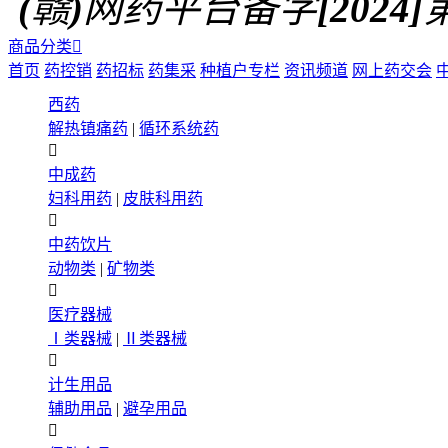
(赣)网药平台备字[2024]第0
商品分类

首页
药控销
药招标
药集采
种植户专栏
资讯频道
网上药交会
西药
解热镇痛药
|
循环系统药

中成药
妇科用药
|
皮肤科用药

中药饮片
动物类
|
矿物类

医疗器械
Ⅰ类器械
|
Ⅱ类器械

计生用品
辅助用品
|
避孕用品
