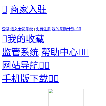

商家入驻
登录
,
进入会员系统
|
免费注册
我的采购计划
0



我的收藏
监管系统
帮助中心


网站导航


手机版下载

