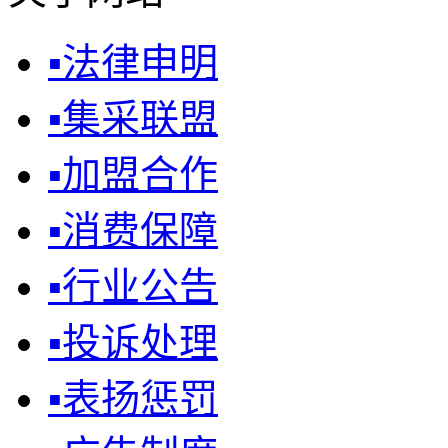
▪
法律申明
▪
集采联盟
▪
加盟合作
▪
消费保障
▪
行业公告
▪
投诉处理
▪
表扬惩罚